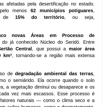
s afetadas pela desertificação no estado.
e pelo menos
62 municípios potiguares
,
ca de
15% do território
, ou seja,
nco novas Áreas em Processo de
 do já conhecido Núcleo do Seridó. Entre
Sertão Central
, que possui a
maior área
0 km²
, tornando-se a região mais extensa
esso de
degradação ambiental das terras
,
o o semiárido. Ela ocorre quando o solo
va, a vegetação diminui ou desaparece e os
 cada vez mais escassos. Esse processo é
fatores naturais — como o clima seco e a