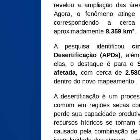
revelou a ampliação das área
Agora, o fenômeno ating
correspondendo a cer
aproximadamente
8.359 km²
.
A pesquisa identificou
ci
Desertificação (APDs)
, além
elas, o destaque é para o
afetada
, com cerca de
2.58
dentro do novo mapeamento.
A desertificação é um proc
comum em regiões secas com
perde sua capacidade produti
recursos hídricos se tornam
causado pela combinação de 