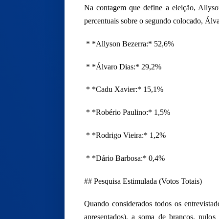
Na contagem que define a eleição, Allys
percentuais sobre o segundo colocado, Álva
* *Allyson Bezerra:* 52,6%
* *Álvaro Dias:* 29,2%
* *Cadu Xavier:* 15,1%
* *Robério Paulino:* 1,5%
* *Rodrigo Vieira:* 1,2%
* *Dário Barbosa:* 0,4%
## Pesquisa Estimulada (Votos Totais)
Quando considerados todos os entrevistad
apresentados), a soma de brancos, nulos