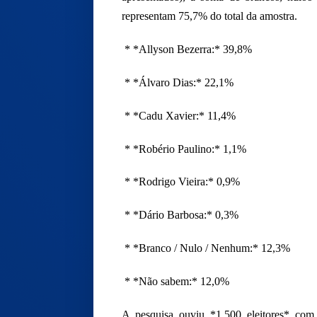
representam 75,7% do total da amostra.
* *Allyson Bezerra:* 39,8%
* *Álvaro Dias:* 22,1%
* *Cadu Xavier:* 11,4%
* *Robério Paulino:* 1,1%
* *Rodrigo Vieira:* 0,9%
* *Dário Barbosa:* 0,3%
* *Branco / Nulo / Nenhum:* 12,3%
* *Não sabem:* 12,0%
A pesquisa ouviu *1.500 eleitores* com