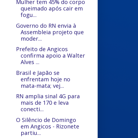
Mulher tem 45% do corpo
queimado após cair em
fogu...
Governo do RN envia à
Assembleia projeto que
moder...
Prefeito de Angicos
confirma apoio a Walter
Alves ...
Brasil e Japão se
enfrentam hoje no
mata-mata; vej...
RN amplia sinal 4G para
mais de 170 e leva
conecti...
O Silêncio de Domingo
em Angicos - Rizonete
partiu...