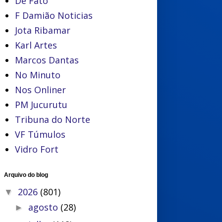
De Fato
F Damião Noticias
Jota Ribamar
Karl Artes
Marcos Dantas
No Minuto
Nos Onliner
PM Jucurutu
Tribuna do Norte
VF Túmulos
Vidro Fort
Arquivo do blog
2026
(801)
▼
agosto
(28)
►