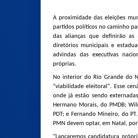
A proximidade das eleições mu
partidos políticos no caminho p
das alianças que definirão as
diretórios municipais e estaduai
advindas das executivas nacio
próprias.
No interior do Rio Grande do N
"viabilidade eleitoral". Esse ce
onde já estão sendo externadas
Hermano Morais, do PMDB; Wilma
PDT; e Fernando Mineiro, do PT.
PMN devem optar, em Natal, por c
"Lançaremos candidatura própr