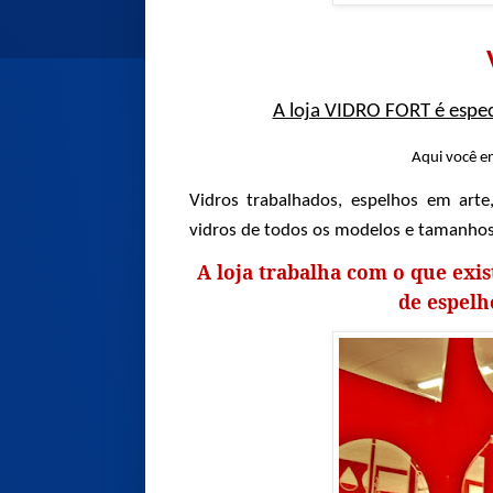
A loja VIDRO FORT é espec
Aqui você en
Vidros trabalhados, espelhos em arte,
vidros de todos os modelos e tamanhos
A loja trabalha com o que exi
de espelh