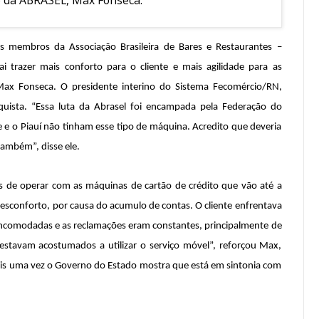
 membros da Associação Brasileira de Bares e Restaurantes –
i trazer mais conforto para o cliente e mais agilidade para as
 Max Fonseca. O presidente interino do Sistema Fecomércio/RN,
quista. “Essa luta da Abrasel foi encampada pela Federação do
e e o Piauí não tinham esse tipo de máquina. Acredito que deveria
também”, disse ele.
s de operar com as máquinas de cartão de crédito que vão até a
desconforto, por causa do acumulo de contas. O cliente enfrentava
m incomodadas e as reclamações eram constantes, principalmente de
stavam acostumados a utilizar o serviço móvel”, reforçou Max,
ais uma vez o Governo do Estado mostra que está em sintonia com