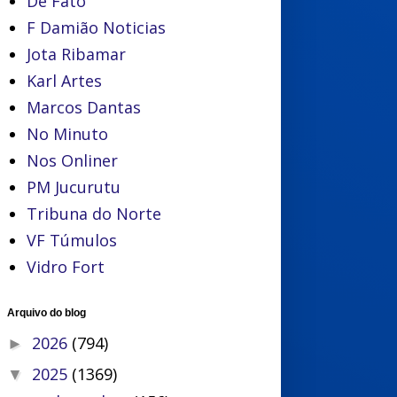
De Fato
F Damião Noticias
Jota Ribamar
Karl Artes
Marcos Dantas
No Minuto
Nos Onliner
PM Jucurutu
Tribuna do Norte
VF Túmulos
Vidro Fort
Arquivo do blog
2026
(794)
►
2025
(1369)
▼