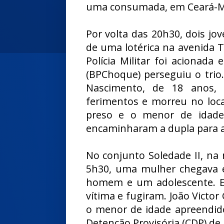
uma consumada, em Ceará-M
Por volta das 20h30, dois jo
de uma lotérica na avenida 
Polícia Militar foi acionad
(BPChoque) perseguiu o trio
Nascimento, de 18 anos, a
ferimentos e morreu no local
preso e o menor de idade 
encaminharam a dupla para a
No conjunto Soledade II, na 
5h30, uma mulher chegava 
homem e um adolescente. E
vítima e fugiram. João Victor 
o menor de idade apreendid
Detenção Provisória (CDP) de P