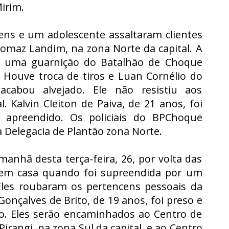
irim.
vens e um adolescente assaltaram clientes
Tomaz Landim, na zona Norte da capital. A
a e uma guarnição do Batalhão de Choque
. Houve troca de tiros e Luan Cornélio do
cabou alvejado. Ele não resistiu aos
. Kalvin Cleiton de Paiva, de 21 anos, foi
apreendido. Os policiais do BPChoque
 Delegacia de Plantão zona Norte.
manhã desta terça-feira, 26, por volta das
em casa quando foi supreendida por um
les roubaram os pertencens pessoais da
Gonçalves de Brito, de 19 anos, foi preso e
o. Eles serão encaminhados ao Centro de
irangi, na zona Sul da capital, e ao Centro