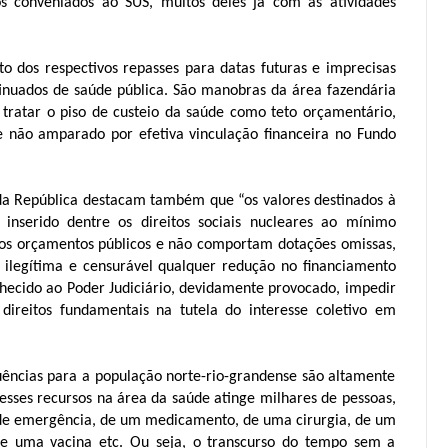
os conveniados ao SUS, muitos deles já com as atividades
to dos respectivos repasses para datas futuras e imprecisas
tinuados de saúde pública. São manobras da área fazendária
 tratar o piso de custeio da saúde como teto orçamentário,
 não amparado por efetiva vinculação financeira no Fundo
 da República destacam também que “os valores destinados à
 inserido dentre os direitos sociais nucleares ao mínimo
s dos orçamentos públicos e não comportam dotações omissas,
É ilegítima e censurável qualquer redução no financiamento
nhecido ao Poder Judiciário, devidamente provocado, impedir
 direitos fundamentais na tutela do interesse coletivo em
uências para a população norte-rio-grandense são altamente
desses recursos na área da saúde atinge milhares de pessoas,
de emergência, de um medicamento, de uma cirurgia, de um
de uma vacina etc. Ou seja, o transcurso do tempo sem a