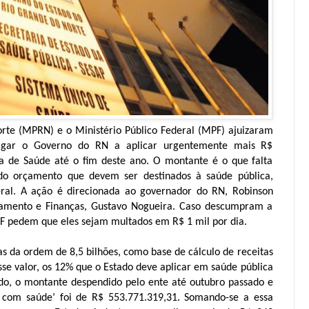
orte (MPRN) e o Ministério Público Federal (MPF) ajuizaram
rigar o Governo do RN a aplicar urgentemente mais R$
ia de Saúde até o fim deste ano. O montante é o que falta
do orçamento que devem ser destinados à saúde pública,
eral. A ação é direcionada ao governador do RN, Robinson
ejamento e Finanças, Gustavo Nogueira. Caso descumpram a
F pedem que eles sejam multados em R$ 1 mil por dia.
s da ordem de 8,5 bilhões, como base de cálculo de receitas
sse valor, os 12% que o Estado deve aplicar em saúde pública
o, o montante despendido pelo ente até outubro passado e
com saúde’ foi de R$ 553.771.319,31. Somando-se a essa