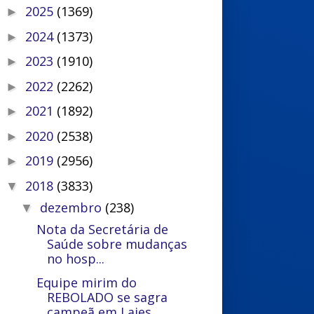
2025
(1369)
►
2024
(1373)
►
2023
(1910)
►
2022
(2262)
►
2021
(1892)
►
2020
(2538)
►
2019
(2956)
►
2018
(3833)
▼
dezembro
(238)
▼
Nota da Secretária de
Saúde sobre mudanças
no hosp...
Equipe mirim do
REBOLADO se sagra
campeã em Lajes ...