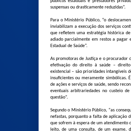
públicos estaduais e prestadores privad
suspensas ou drasticamente reduzidas”.
Para o Ministério Público, “o deslocamen
inviabilizam a execução dos serviços con
que refletem uma estratégia histórica de
adiado parcialmente em restos a pagar e
Estadual de Saúde”.
As promotoras de Justiça e o procurador
efetivação do direito à saúde – direito
existencial – são prioridades intangívei
insuficientes ou meramente simbólicas. 
de ações e serviços de saúde, sendo reco
eventuais arbitrariedades no custeio de
questão”.
Segundo o Ministério Público, “as conseq
nefastas, porquanto a falta de aplicação 
que sofrem à espera de um atendimento 
leito, de uma consulta, de um exame, 