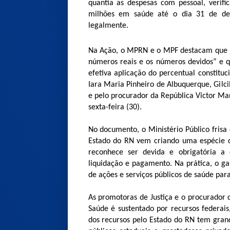
quantia as despesas com pessoal, verif
milhões em saúde até o dia 31 de dez
legalmente.
Na Ação, o MPRN e o MPF destacam que há
números reais e os números devidos” e q
efetiva aplicação do percentual constitu
Iara Maria Pinheiro de Albuquerque, Gilci
e pelo procurador da República Victor Man
sexta-feira (30).
No documento, o Ministério Público fris
Estado do RN vem criando uma espécie d
reconhece ser devida e obrigatória a
liquidação e pagamento. Na prática, o g
de ações e serviços públicos de saúde para
As promotoras de Justiça e o procurador
Saúde é sustentado por recursos federais
dos recursos pelo Estado do RN tem grand