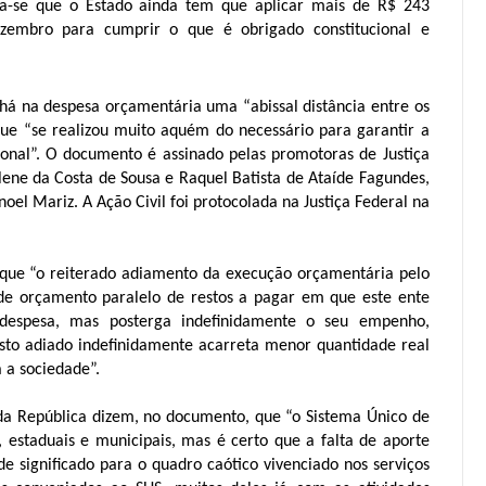
ica-se que o Estado ainda tem que aplicar mais de R$ 243
embro para cumprir o que é obrigado constitucional e
 na despesa orçamentária uma “abissal distância entre os
ue “se realizou muito aquém do necessário para garantir a
cional”. O documento é assinado pelas promotoras de Justiça
lene da Costa de Sousa e Raquel Batista de Ataíde Fagundes,
oel Mariz. A Ação Civil foi protocolada na Justiça Federal na
a que “o reiterado adiamento da execução orçamentária pelo
e orçamento paralelo de restos a pagar em que este ente
 despesa, mas posterga indefinidamente o seu empenho,
asto adiado indefinidamente acarreta menor quantidade real
 a sociedade”.
 da República dizem, no documento, que “o Sistema Único de
, estaduais e municipais, mas é certo que a falta de aporte
e significado para o quadro caótico vivenciado nos serviços