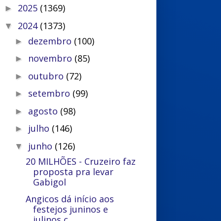
2025
(1369)
►
2024
(1373)
▼
dezembro
(100)
►
novembro
(85)
►
outubro
(72)
►
setembro
(99)
►
agosto
(98)
►
julho
(146)
►
junho
(126)
▼
20 MILHÕES - Cruzeiro faz
proposta pra levar
Gabigol
Angicos dá início aos
festejos juninos e
julinos c...