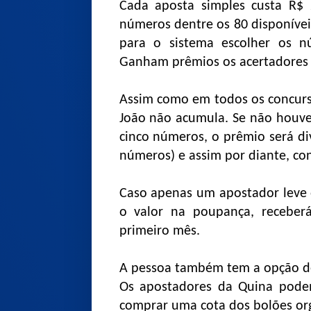
Cada aposta simples custa R$ 2
números dentre os 80 disponíve
para o sistema escolher os n
Ganham prêmios os acertadores d
Assim como em todos os concurso
João não acumula. Se não houver
cinco números, o prêmio será div
números) e assim por diante, co
Caso apenas um apostador leve 
o valor na poupança, recebe
primeiro mês.
A pessoa também tem a opção de
Os apostadores da Quina pode
comprar uma cota dos bolões org