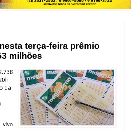
nesta terça-feira prêmio
3 milhões
2.738
 20h
ço da
o.
 vivo