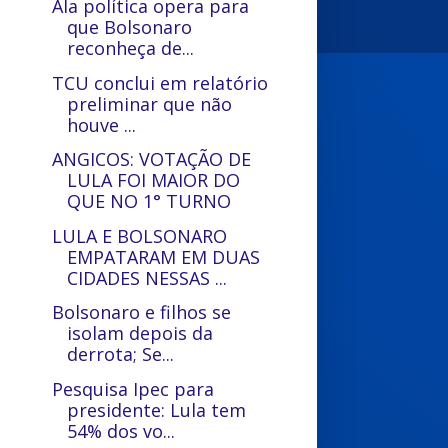
Ala política opera para
que Bolsonaro
reconheça de...
TCU conclui em relatório
preliminar que não
houve ...
ANGICOS: VOTAÇÃO DE
LULA FOI MAIOR DO
QUE NO 1° TURNO
LULA E BOLSONARO
EMPATARAM EM DUAS
CIDADES NESSAS ...
Bolsonaro e filhos se
isolam depois da
derrota; Se...
Pesquisa Ipec para
presidente: Lula tem
54% dos vo...