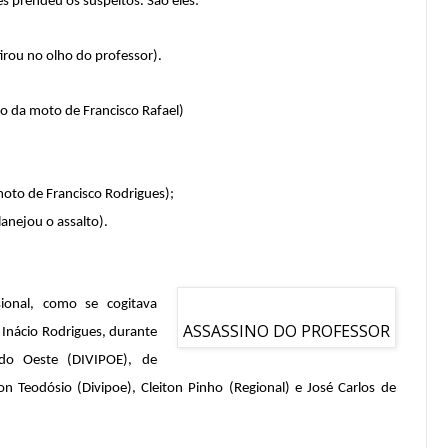
es prendeu os suspeitos. São eles:
irou no olho do professor).
to da moto de Francisco Rafael)
moto de Francisco Rodrigues);
lanejou o assalto).
ional, como se cogitava
ASSASSINO DO PROFESSOR
o Inácio Rodrigues, durante
a do Oeste (DIVIPOE), de
 Teodósio (Divipoe), Cleiton Pinho (Regional) e José Carlos de