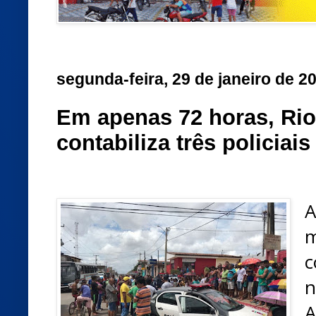
segunda-feira, 29 de janeiro de 2
Em apenas 72 horas, Rio
contabiliza três policiai
A
m
c
n
A