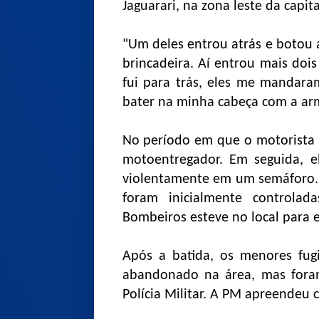
Jaguarari, na zona leste da capita
"Um deles entrou atrás e botou 
brincadeira. Aí entrou mais do
fui para trás, eles me mandara
bater na minha cabeça com a arma
No período em que o motorista f
motoentregador. Em seguida, e
violentamente em um semáforo. 
foram inicialmente controla
Bombeiros esteve no local para e
Após a batida, os menores fu
abandonado na área, mas foram
Polícia Militar. A PM apreendeu 