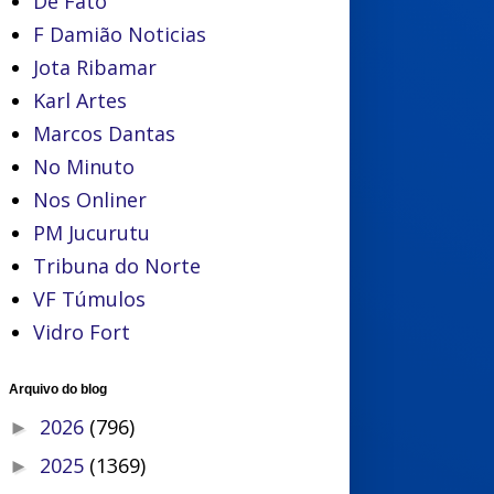
De Fato
F Damião Noticias
Jota Ribamar
Karl Artes
Marcos Dantas
No Minuto
Nos Onliner
PM Jucurutu
Tribuna do Norte
VF Túmulos
Vidro Fort
Arquivo do blog
2026
(796)
►
2025
(1369)
►