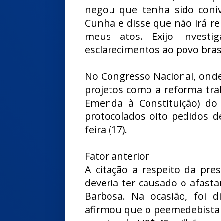
negou que tenha sido coni
Cunha e disse que não irá ren
meus atos. Exijo invest
esclarecimentos ao povo brasi
No Congresso Nacional, ond
projetos como a reforma tra
Emenda à Constituição) do
protocolados oito pedidos 
feira (17).
Fator anterior
A citação a respeito da pre
deveria ter causado o afast
Barbosa. Na ocasião, foi 
afirmou que o peemedebista