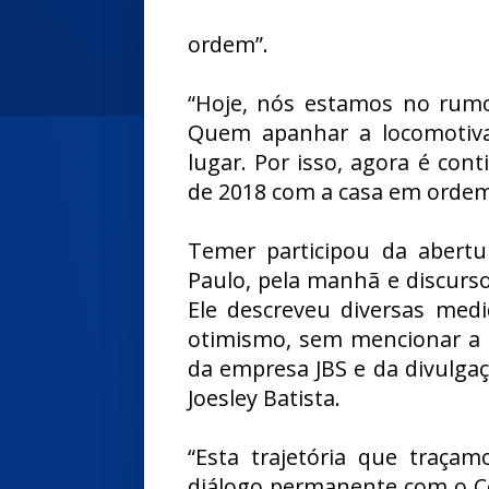
ordem”.
“Hoje, nós estamos no rumo
Quem apanhar a locomotiva
lugar. Por isso, agora é con
de 2018 com a casa em ordem 
Temer participou da abert
Paulo, pela manhã e discurs
Ele descreveu diversas med
otimismo, sem mencionar a 
da empresa JBS e da divulga
Joesley Batista.
“Esta trajetória que traça
diálogo permanente com o Co