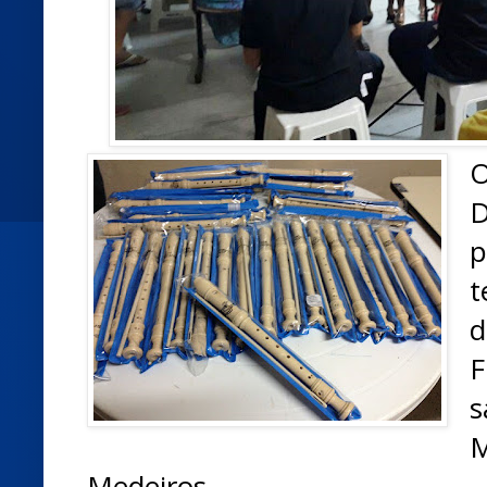
O
p
t
d
F
s
Medeiros.