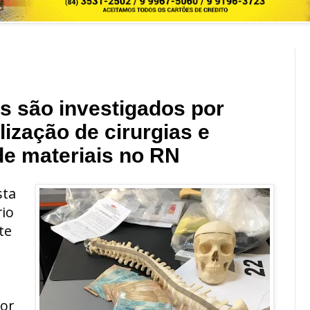
s são investigados por
ização de cirurgias e
e materiais no RN
sta
rio
te
or