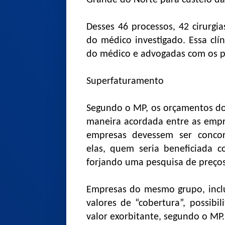
Grande do Norte para custeio das
Desses 46 processos, 42 cirurgia
do médico investigado. Essa clín
do médico e advogadas com os p
Superfaturamento
Segundo o MP, os orçamentos dos
maneira acordada entre as empr
empresas devessem ser concor
elas, quem seria beneficiada c
forjando uma pesquisa de preço
Empresas do mesmo grupo, incl
valores de “cobertura”, possib
valor exorbitante, segundo o MP.