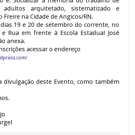
to é: Socializar a memória do trabalho de
 adultos arquitetado, sistematizado e
o Freire na Cidade de Angicos/RN.
dias 19 e 20 de setembro do corrente, no
e Rua em frente à Escola Estadual José
ão anexa.
nscrições acessar o endereço
rdpress.com/
na divulgação deste Evento, como também
os.
jo
urgel