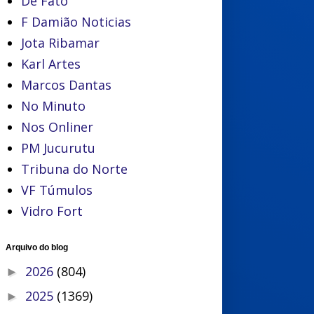
De Fato
F Damião Noticias
Jota Ribamar
Karl Artes
Marcos Dantas
No Minuto
Nos Onliner
PM Jucurutu
Tribuna do Norte
VF Túmulos
Vidro Fort
Arquivo do blog
2026
(804)
►
2025
(1369)
►