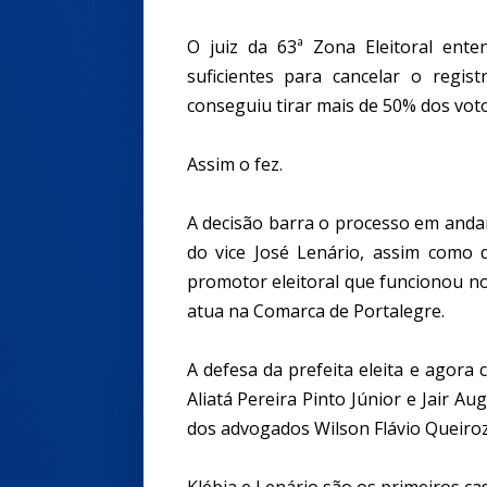
O juiz da 63ª Zona Eleitoral ent
suficientes para cancelar o regis
conseguiu tirar mais de 50% dos voto
Assim o fez.
A decisão barra o processo em andam
do vice José Lenário, assim como 
promotor eleitoral que funcionou n
atua na Comarca de Portalegre.
A defesa da prefeita eleita e agora c
Aliatá Pereira Pinto Júnior e Jair 
dos advogados Wilson Flávio Queiroz
Klébia e Lenário são os primeiros c