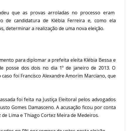
endeu que as provas arroladas no processo eram
tro de candidatura de Klébia Ferreira e, como ela
s, determinar a realização de uma nova eleição.
ento para diplomar a prefeita eleita Klébia Bessa e
de posse dos dois no dia 1º de janeiro de 2013. O
o caso foi Francisco Alexandre Amorim Marciano, que
assada foi feita na Justiça Eleitoral pelos advogados
Augusto Gomes Damasceno. A acusação ficou por conta
 de Lima e Thiago Cortez Meira de Medeiros.
assados no RN por compra de votos nesta eleição.