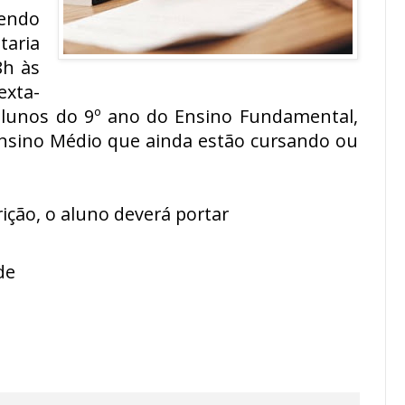
endo
taria
8h às
exta-
s alunos do 9º ano do Ensino Fundamental,
nsino Médio que ainda estão cursando ou
ção, o aluno deverá portar
de