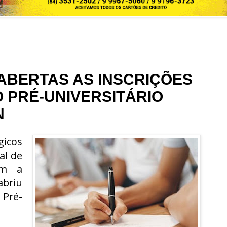
ABERTAS AS INSCRIÇÕES
 PRÉ-UNIVERSITÁRIO
N
gicos
al de
om a
briu
 Pré-