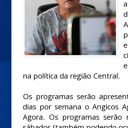
a
d
p
e
c
e
na política da região Central.
Os programas serão apresent
dias por semana o Angicos A
Agora. Os programas serão 
sábados (também podendo ocorr