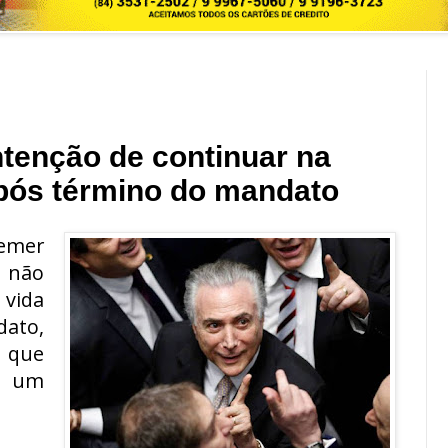
ntenção de continuar na
 após término do mandato
emer
 não
vida
dato,
u que
a um