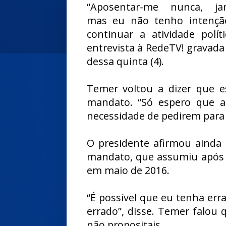
“Aposentar-me nunca, jam
mas eu não tenho intençã
continuar a atividade polí
entrevista à RedeTV! gravada n
dessa quinta (4).
Temer voltou a dizer que e
mandato. “Só espero que a
necessidade de pedirem para 
O presidente afirmou ainda 
mandato, que assumiu após o
em maio de 2016.
“É possível que eu tenha err
errado”, disse. Temer falou 
não propositais.