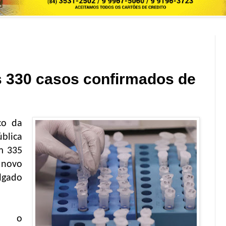
 330 casos confirmados de
co da
ública
m 335
novo
lgado
m o