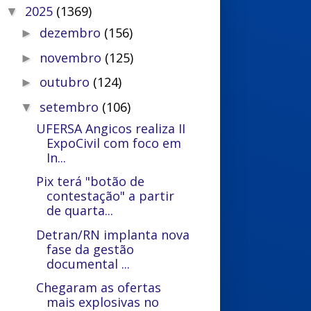
2025
(1369)
▼
dezembro
(156)
►
novembro
(125)
►
outubro
(124)
►
setembro
(106)
▼
UFERSA Angicos realiza II
ExpoCivil com foco em
In...
Pix terá "botão de
contestação" a partir
de quarta...
Detran/RN implanta nova
fase da gestão
documental ...
Chegaram as ofertas
mais explosivas no