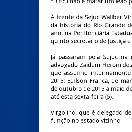
"Difícil não é matar um leão p
À frente da Sejuc Wallber Vi
da história do Rio Grande 
ano, na Penitenciária Estadua
quinto secretário de Justiça e
Já passaram pela Sejuc na 
advogado Zaidem Heronildes,
que assumiu interinament
2015; Edilson França, de mar
de outubro de 2015 a maio de
até esta sexta-feira (5).
Virgolino, que é delegado de 
função no estado vizinho.