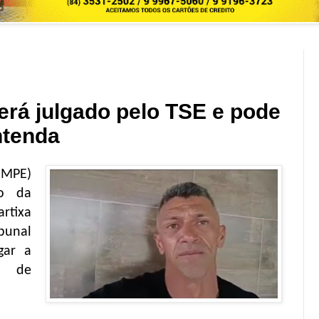
erá julgado pelo TSE e pode
ntenda
(MPE)
ro da
rtixa
bunal
lgar a
ra de