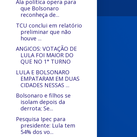
Ala política opera para
que Bolsonaro
reconheça de...
TCU conclui em relatório
preliminar que não
houve ...
ANGICOS: VOTAÇÃO DE
LULA FOI MAIOR DO
QUE NO 1° TURNO
LULA E BOLSONARO
EMPATARAM EM DUAS
CIDADES NESSAS ...
Bolsonaro e filhos se
isolam depois da
derrota; Se...
Pesquisa Ipec para
presidente: Lula tem
54% dos vo...