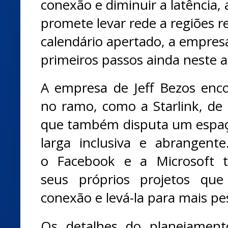
conexão e diminuir a latência
promete levar rede a regiões 
calendário apertado, a empres
primeiros passos ainda neste 
A empresa de Jeff Bezos enco
no ramo, como a
Starlink
, de
que também disputa um espa
larga inclusiva e abrangent
o
Facebook
e a
Microsoft
t
seus
próprios projetos
que 
conexão e levá-la para mais pe
Os detalhes do planejament