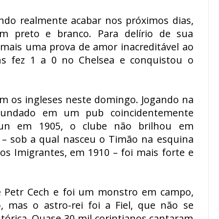
ndo realmente acabar nos próximos dias,
 preto e branco. Para delírio de sua
 mais uma prova de amor inacreditável ao
ns fez 1 a 0 no Chelsea e conquistou o
m os ingleses neste domingo. Jogando na
 fundado em um pub coincidentemente
un em 1905, o clube não brilhou em
 – sob a qual nasceu o Timão na esquina
os Imigrantes, em 1910 – foi mais forte e
e Petr Cech e foi um monstro em campo,
 mas o astro-rei foi a Fiel, que não se
tórica. Quase 30 mil corintianos cantaram