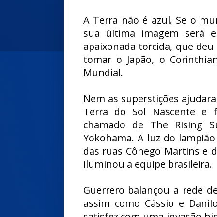
A Terra não é azul. Se o mu
sua última imagem será em
apaixonada torcida, que deu
tomar o Japão, o Corinthia
Mundial.
Nem as superstições ajudara
Terra do Sol Nascente e
chamado de The Rising S
Yokohama. A luz do lampião
das ruas Cônego Martins e d
iluminou a equipe brasileira.
Guerrero balançou a rede d
assim como Cássio e Danilo,
satisfez com uma invasão his