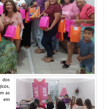
 dos
cos,
om as
 em