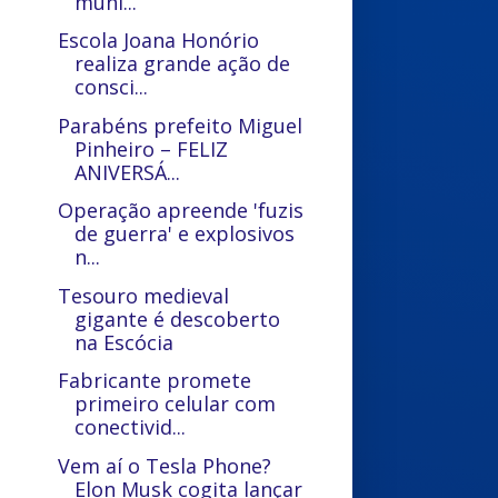
muni...
Escola Joana Honório
realiza grande ação de
consci...
Parabéns prefeito Miguel
Pinheiro – FELIZ
ANIVERSÁ...
Operação apreende 'fuzis
de guerra' e explosivos
n...
Tesouro medieval
gigante é descoberto
na Escócia
Fabricante promete
primeiro celular com
conectivid...
Vem aí o Tesla Phone?
Elon Musk cogita lançar