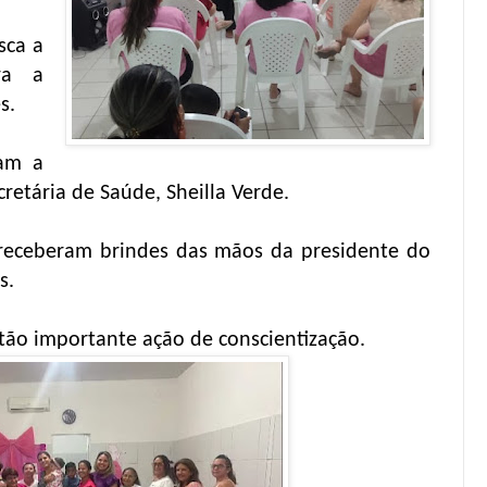
sca a
ara a
s.
ram a
etária de Saúde, Sheilla Verde.
s receberam brindes das mãos da presidente do
s.
tão importante ação de conscientização.