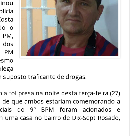
minou
lícia
osta
do o
 PM,
 dos
a PM
mesmo
lega
 suposto traficante de drogas.
a foi presa na noite desta terça-feira (27)
 de que ambos estariam comemorando a
iciais do 9º BPM foram acionados e
 uma casa no bairro de Dix-Sept Rosado,