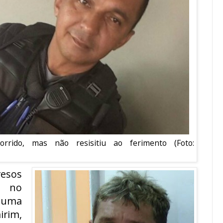
rrido, mas não resisitiu ao ferimento (Foto:
esos
o no
 uma
irim,