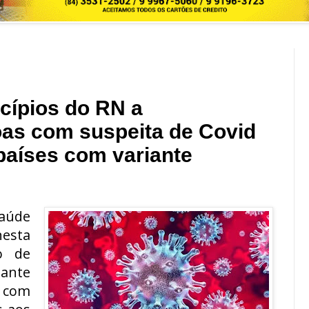
cípios do RN a
as com suspeita de Covid
países com variante
Saúde
esta
o de
iante
- com