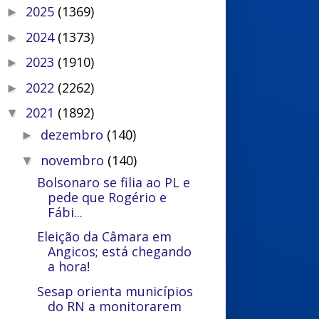
2025
(1369)
►
2024
(1373)
►
2023
(1910)
►
2022
(2262)
►
2021
(1892)
▼
dezembro
(140)
►
novembro
(140)
▼
Bolsonaro se filia ao PL e
pede que Rogério e
Fábi...
Eleição da Câmara em
Angicos; está chegando
a hora!
Sesap orienta municípios
do RN a monitorarem