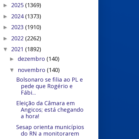
2025
(1369)
►
2024
(1373)
►
2023
(1910)
►
2022
(2262)
►
2021
(1892)
▼
dezembro
(140)
►
novembro
(140)
▼
Bolsonaro se filia ao PL e
pede que Rogério e
Fábi...
Eleição da Câmara em
Angicos; está chegando
a hora!
Sesap orienta municípios
do RN a monitorarem