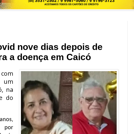
vid nove dias depois de
ra a doença em Caicó
9 com
e um
ó, na
de do
 anos,
) por