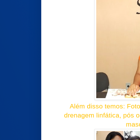
Além disso temos: Foto
drenagem linfática, pós o
masc