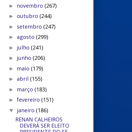
novembro
(267)
►
outubro
(244)
►
setembro
(247)
►
agosto
(299)
►
julho
(241)
►
junho
(206)
►
maio
(179)
►
abril
(155)
►
março
(183)
►
fevereiro
(151)
►
janeiro
(186)
▼
RENAN CALHEIROS
DEVERÁ SER ELEITO
PRESIDENTE DO SE...