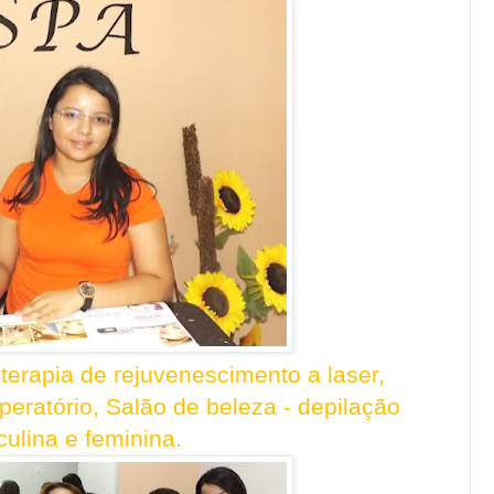
terapia de rejuvenescimento a laser,
peratório, Salão de beleza - depilação
ulina e feminina.