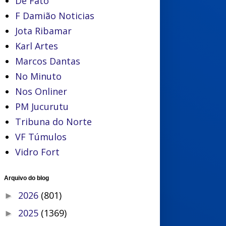
De Fato
F Damião Noticias
Jota Ribamar
Karl Artes
Marcos Dantas
No Minuto
Nos Onliner
PM Jucurutu
Tribuna do Norte
VF Túmulos
Vidro Fort
Arquivo do blog
2026
(801)
►
2025
(1369)
►