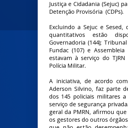
Justiça e Cidadania (Sejuc) 
Detenção Provisória (CDPs).
Excluindo a Sejuc e Sesed,
quantitativos estão disp
Governadoria (144); Tribunal
Fundac (107) e Assembleia L
estavam à serviço do TJRN
Polícia Militar.
A iniciativa, de acordo c
Aderson Silvino, faz parte 
dos 145 policiais militares a
serviço de segurança privad
geral da PMRN, afirmou que e
os gestores do outros órgãos
que não estão desempenhan