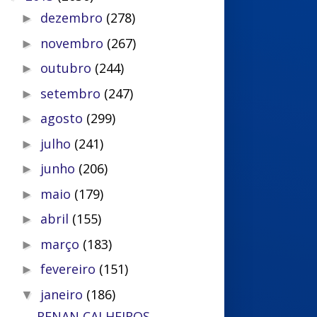
dezembro
(278)
►
novembro
(267)
►
outubro
(244)
►
setembro
(247)
►
agosto
(299)
►
julho
(241)
►
junho
(206)
►
maio
(179)
►
abril
(155)
►
março
(183)
►
fevereiro
(151)
►
janeiro
(186)
▼
RENAN CALHEIROS