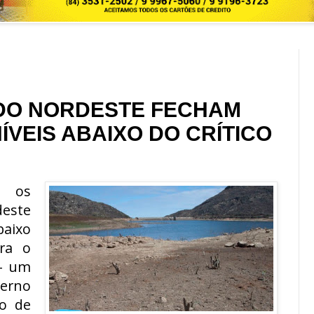
DO NORDESTE FECHAM
VEIS ABAIXO DO CRÍTICO
e os
este
baixo
ra o
– um
erno
to de