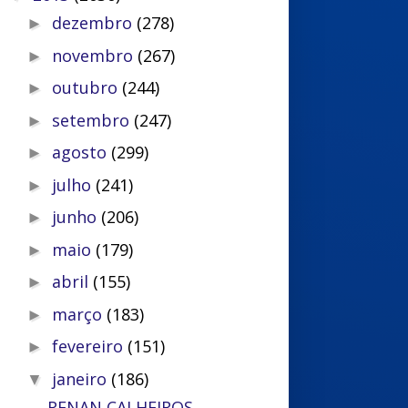
dezembro
(278)
►
novembro
(267)
►
outubro
(244)
►
setembro
(247)
►
agosto
(299)
►
julho
(241)
►
junho
(206)
►
maio
(179)
►
abril
(155)
►
março
(183)
►
fevereiro
(151)
►
janeiro
(186)
▼
RENAN CALHEIROS