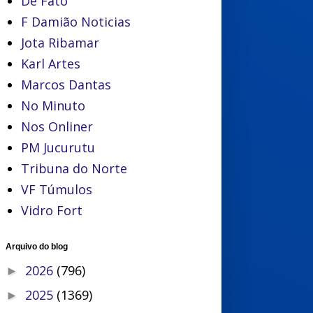
De Fato
F Damião Noticias
Jota Ribamar
Karl Artes
Marcos Dantas
No Minuto
Nos Onliner
PM Jucurutu
Tribuna do Norte
VF Túmulos
Vidro Fort
Arquivo do blog
2026
(796)
►
2025
(1369)
►