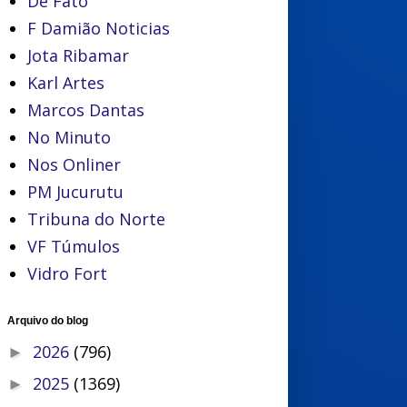
De Fato
F Damião Noticias
Jota Ribamar
Karl Artes
Marcos Dantas
No Minuto
Nos Onliner
PM Jucurutu
Tribuna do Norte
VF Túmulos
Vidro Fort
Arquivo do blog
2026
(796)
►
2025
(1369)
►