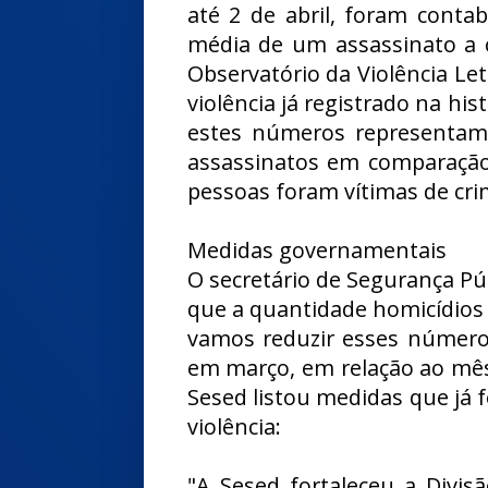
até 2 de abril, foram conta
média de um assassinato a 
Observatório da Violência Let
violência já registrado na his
estes números representa
assassinatos em comparação
pessoas foram vítimas de crim
Medidas governamentais
O secretário de Segurança Púb
que a quantidade homicídios 
vamos reduzir esses número
em março, em relação ao mês d
Sesed listou medidas que já 
violência:
"A Sesed fortaleceu a Divis