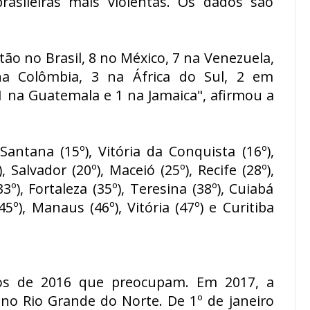
rasileiras mais violentas. Os dados são
stão no Brasil, 8 no México, 7 na Venezuela,
a Colômbia, 3 na África do Sul, 2 em
1 na Guatemala e 1 na Jamaica", afirmou a
 Santana (15º), Vitória da Conquista (16º),
Salvador (20º), Maceió (25º), Recife (28º),
3º), Fortaleza (35º), Teresina (38º), Cuiabá
45º), Manaus (46º), Vitória (47º) e Curitiba
s de 2016 que preocupam. Em 2017, a
 no Rio Grande do Norte. De 1º de janeiro