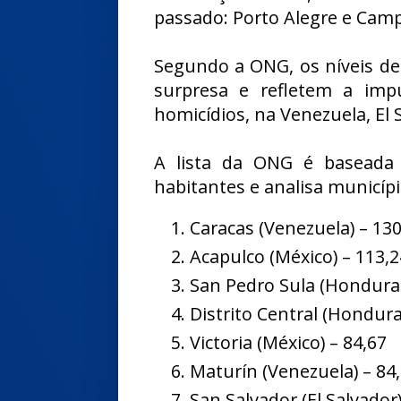
passado: Porto Alegre e Cam
Segundo a ONG, os níveis de
surpresa e refletem a imp
homicídios, na Venezuela, El
A lista da ONG é baseada
habitantes e analisa municíp
Caracas (Venezuela) – 13
Acapulco (México) – 113,2
San Pedro Sula (Honduras
Distrito Central (Hondura
Victoria (México) – 84,67
Maturín (Venezuela) – 84
San Salvador (El Salvador)