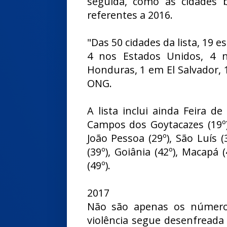
seguida, como as cidades b
referentes a 2016.
"Das 50 cidades da lista, 19 e
4 nos Estados Unidos, 4 n
Honduras, 1 em El Salvador, 
ONG.
A lista inclui ainda Feira de
Campos dos Goytacazes (19º), 
João Pessoa (29º), São Luís (3
(39º), Goiânia (42º), Macapá (
(49º).
2017
Não são apenas os número
violência segue desenfreada