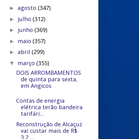
agosto
(347)
►
julho
(312)
►
junho
(369)
►
maio
(357)
►
abril
(299)
►
março
(355)
▼
DOIS ARROMBAMENTOS
de quinta para sexta,
em Angicos
Contas de energia
elétrica terão bandeira
tarifári...
Reconstrução de Alcaçuz
vai custar mais de R$
3,2 ...