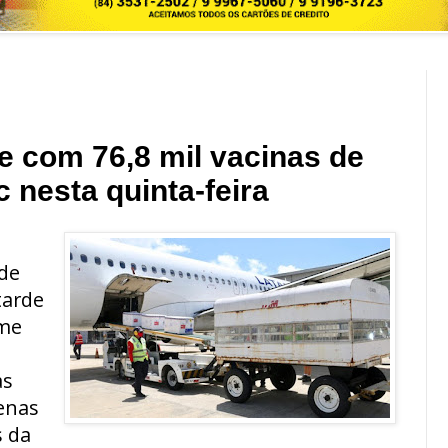
e com 76,8 mil vacinas de
 nesta quinta-feira
 de
tarde
rme
as
penas
s da