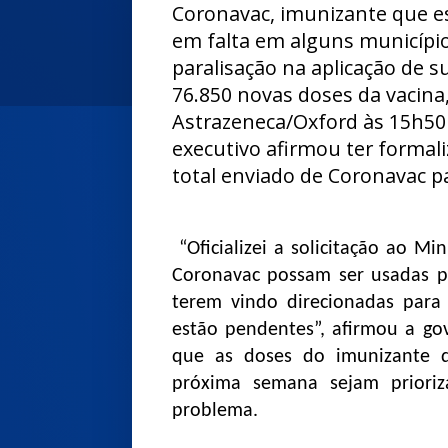
Coronavac, imunizante que e
em falta em alguns município
paralisação na aplicação de s
76.850 novas doses da vacina
Astrazeneca/Oxford às 15h50 
executivo afirmou ter formali
total enviado de Coronavac pa
“Oficializei a solicitação ao M
Coronavac possam ser usadas p
terem vindo direcionadas para 
estão pendentes”, afirmou a go
que as doses do imunizante q
próxima semana sejam priori
problema.