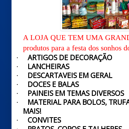
A LOJA QUE TEM UMA GRAN
produtos para a festa dos sonhos do
ARTIGOS DE DECORAÇÃO
·
LANCHEIRAS
·
DESCARTAVEIS EM GERAL
·
DOCES E BALAS
·
PAINEIS EM TEMAS DIVERSOS
·
MATERIAL PARA BOLOS, TRUFA
·
MAIS!
CONVITES
·
PRATOS, COPOS E TALHERES.