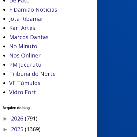
De Fato
F Damião Noticias
Jota Ribamar
Karl Artes
Marcos Dantas
No Minuto
Nos Onliner
PM Jucurutu
Tribuna do Norte
VF Túmulos
Vidro Fort
Arquivo do blog
2026
(791)
►
2025
(1369)
►