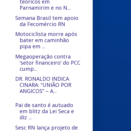
teóricos em
Parnamirim e no N...
Semana Brasil tem apoio
da Fecomércio RN
Motociclista morre após
bater em caminhão
pipa em ...
Megaoperação contra
‘setor financeiro’ do PCC
cump...
DR. RONALDO INDICA
CINARA: “UNIÃO POR
ANGICOS” – A...
Pai de santo é autuado
em blitz da Lei Seca e
diz ...
Sesc RN lança projeto de